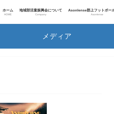
ホーム
地域部活童振興会について
Asonlense郡上フットボ
HOME
Company
Asonlense
メディア