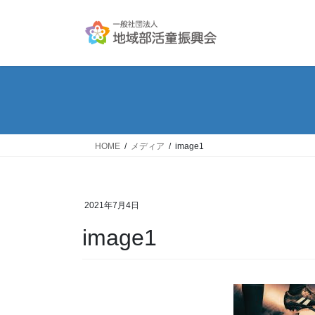
コ
ナ
ン
ビ
テ
ゲ
ン
ー
ツ
シ
へ
ョ
ス
ン
キ
に
ッ
移
HOME
メディア
image1
プ
動
2021年7月4日
image1