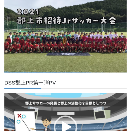
DSS郡上PR第一弾PV
動
画
プ
レ
ー
ヤ