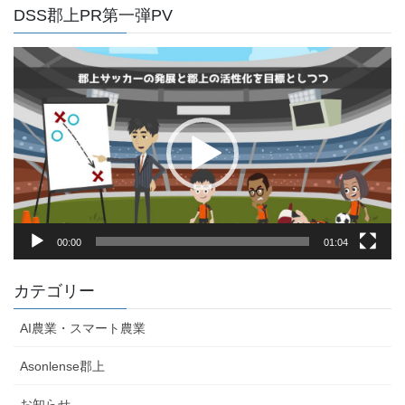
DSS郡上PR第一弾PV
動
画
プ
レ
ー
ヤ
ー
00:00
01:04
カテゴリー
AI農業・スマート農業
Asonlense郡上
お知らせ