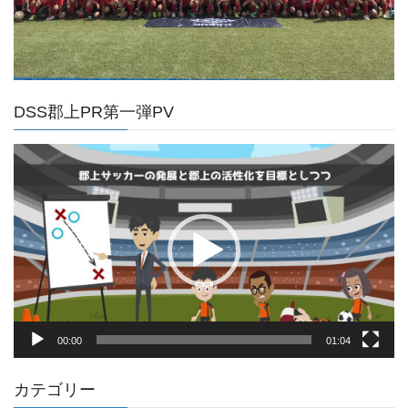
DSS郡上PR第一弾PV
動
画
プ
レ
ー
ヤ
ー
00:00
01:04
カテゴリー