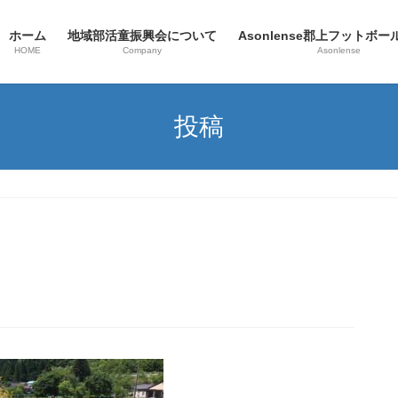
ホーム
地域部活童振興会について
Asonlense郡上フットボ
HOME
Company
Asonlense
投稿