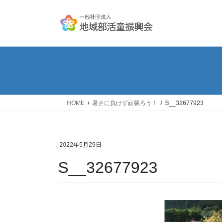
コ
ナ
ン
ビ
テ
ゲ
ン
ー
ツ
シ
へ
ョ
ス
ン
キ
に
ッ
移
HOME
暑さに負けず頑張ろう！
S__32677923
プ
動
2022年5月29日
S__32677923