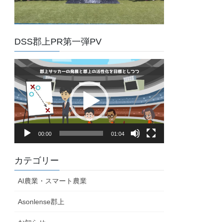
DSS郡上PR第一弾PV
動
画
プ
レ
ー
ヤ
00:00
01:04
ー
カテゴリー
AI農業・スマート農業
Asonlense郡上