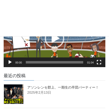
DSS郡上PR第一弾PV
動
画
プ
レ
ー
ヤ
ー
00:00
01:04
最近の投稿
アソンレンセ郡上、一期生の卒団パーティー！
2025年2月13日