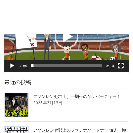
動
画
プ
レ
ー
ヤ
ー
00:00
01:04
最近の投稿
アソンレンセ郡上、一期生の卒団パーティー！
2025年2月13日
アソンレンセ郡上のプラチナパートナー 焼肉一柳