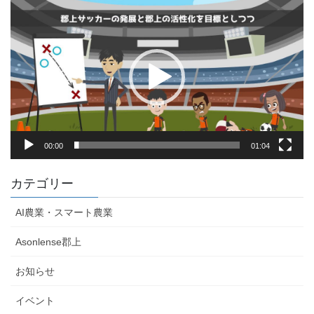
動
画
プ
レ
ー
ヤ
ー
00:00
01:04
カテゴリー
AI農業・スマート農業
Asonlense郡上
お知らせ
イベント