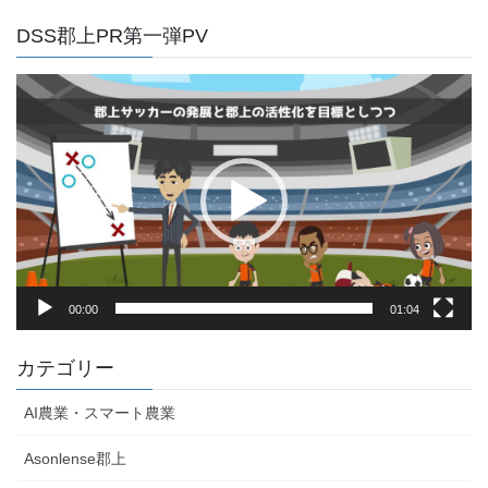
DSS郡上PR第一弾PV
動
画
プ
レ
ー
ヤ
ー
00:00
01:04
カテゴリー
AI農業・スマート農業
Asonlense郡上