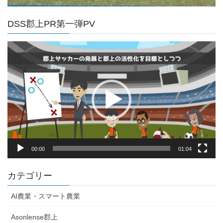
DSS郡上PR第一弾PV
動
画
プ
レ
ー
ヤ
ー
00:00
01:04
カテゴリー
AI農業・スマート農業
Asonlense郡上